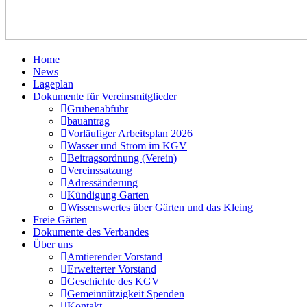
Home
News
Lageplan
Dokumente für Vereinsmitglieder
Grubenabfuhr
bauantrag
Vorläufiger Arbeitsplan 2026
Wasser und Strom im KGV
Beitragsordnung (Verein)
Vereinssatzung
Adressänderung
Kündigung Garten
Wissenswertes über Gärten und das Kleing
Freie Gärten
Dokumente des Verbandes
Über uns
Amtierender Vorstand
Erweiterter Vorstand
Geschichte des KGV
Gemeinnützigkeit Spenden
Kontakt