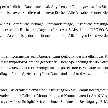
ng erforderlichen Daten, auch evtl. Angaben zur Zahlungsweise, bis Sie
 Portals, soweit Sie diese nicht zuvor löschen. Alle Angaben können S
(wie z.B. öffentliche Beiträge, Pinnwandeinträge, Gästebucheintragunge
nteresse, die Rechtsgrundlage hierfür ist Art. 6 Abs. 1 lit. f. DSGVO. 
, Ihr Account ist jedoch nicht mehr abrufbar. Alle übrigen Daten werden
n Ihrem Kommentar auch Angaben zum Zeitpunkt der Erstellung des
dresse mitprotokolliert und gespeichert. Diese Speicherung der IP-Adres
r verletzt oder rechtswidrige Inhalte postet. Ihre E-Mailadresse benöti
rundlagen für die Speicherung Ihrer Daten sind die Art. 6 Abs. 1 lit.b
en. Sie erhalten hierzu eine Bestätigungs-E-Mail, damit sichergestel
verarbeitung im Falle der Abonnierung von Kommentaren ist Art. 6 A
nen zur Abbestellmöglichkeit entnehmen Sie bitte der Bestätigungs-E-Ma