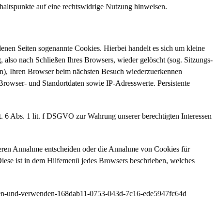
Anhaltspunkte auf eine rechtswidrige Nutzung hinweisen.
enen Seiten sogenannte Cookies. Hierbei handelt es sich um kleine
also nach Schließen Ihres Browsers, wieder gelöscht (sog. Sitzungs-
rn), Ihren Browser beim nächsten Besuch wiederzuerkennen
Browser- und Standortdaten sowie IP-Adresswerte. Persistente
. 6 Abs. 1 lit. f DSGVO zur Wahrung unserer berechtigten Interessen
r deren Annahme entscheiden oder die Annahme von Cookies für
 Diese ist in dem Hilfemenü jedes Browsers beschrieben, welches
öschen-und-verwenden-168dab11-0753-043d-7c16-ede5947fc64d