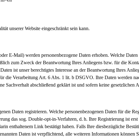
ität unserer Website eingeschränkt sein kann.
oder E-Mail) werden personenbezogene Daten erhoben. Welche Daten im
ießlich zum Zweck der Beantwortung Ihres Anliegens bzw. für die Kon
Daten ist unser berechtigtes Interesse an der Beantwortung Ihres Anlie
für die Verarbeitung Art. 6 Abs. 1 lit. b DSGVO. Ihre Daten werden nac
ene Sachverhalt abschließend geklärt ist und sofern keine gesetzlichen
nen Daten registrieren. Welche personenbezogenen Daten für die Regis
erung das sog. Double-opt-in-Verfahren, d. h. Ihre Registrierung ist e
in enthaltenem Link bestätigt haben. Falls Ihre diesbezügliche Bestä
annten Daten ist verpflichtend, alle weiteren Informationen können Sie