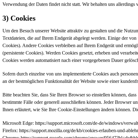
Verwendung der Daten findet nicht statt. Wir behalten uns allerdings 
3) Cookies
Um den Besuch unserer Website attraktiv zu gestalten und die Nutzu
Textdateien, die auf Ihrem Endgerät abgelegt werden. Einige der vo
Cookies). Andere Cookies verbleiben auf Ihrem Endgerät und ermögl
(persistente Cookies). Werden Cookies gesetzt, erheben und verarbei
Cookies werden automatisiert nach einer vorgegebenen Dauer gelöscht
Sofern durch einzelne von uns implementierte Cookies auch personenb
an der bestmöglichen Funktionalität der Website sowie einer kundenf
Bitte beachten Sie, dass Sie Ihren Browser so einstellen können, da
bestimmte Fälle oder generell ausschließen können. Jeder Browser unt
Ihnen erläutert, wie Sie Ihre Cookie-Einstellungen ändern können. Di
Microsoft Edge: https://support.microsoft.com/de-de/windows/verw
Firefox: https://support.mozilla.org/de/kb/cookies-erlauben-und-ableh
Chrome: https://support.google.com/chrome/answer/95647?hl=de&h