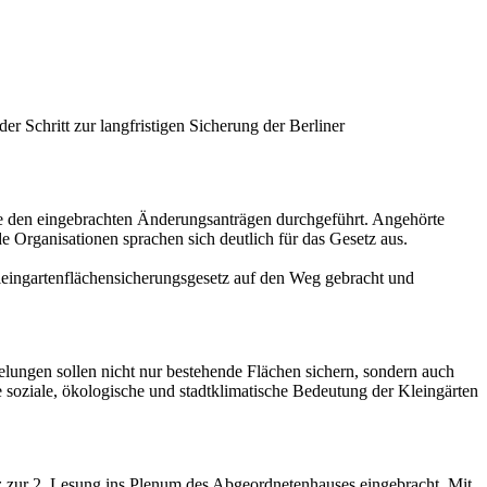
r Schritt zur langfristigen Sicherung der Berliner
e den eingebrachten Änderungsanträgen durchgeführt. Angehörte
 Organisationen sprachen sich deutlich für das Gesetz aus.
eingartenflächensicherungsgesetz auf den Weg gebracht und
elungen sollen nicht nur bestehende Flächen sichern, sondern auch
e soziale, ökologische und stadtklimatische Bedeutung der Kleingärten
z zur 2. Lesung ins Plenum des Abgeordnetenhauses eingebracht. Mit