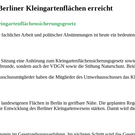
 Berliner Kleingartenflächen erreicht
ingartenflächensicherungsgesetz
fachlicher Arbeit und politischer Abstimmungen ist heute ein bedeutende
 Sitzung eine Anhörung zum Kleingartenflächensicherungsgesetz sowi
freunde, sondern auch der VDGN sowie die Stiftung Naturschutz. Beide
sschussmitglieder haben die Mitglieder des Umweltausschusses das Kl
 landeseigenen Flächen in Berlin in greifbare Nähe. Die geplanten Reg
erte Entwicklung des Berliner Kleingartenwesens stärken. Damit wird di
nstein im Gesetzgebungsverfahren. Im nächsten Schritt wird das Geset